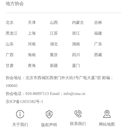
地方协会
北京
天津
山西
内蒙古
吉林
黑龙江
上海
江苏
浙江
福建
山东
河南
湖北
湖南
广东
广西
海南
重庆
四川
西藏
甘肃
青海
新疆
厦门
协会地址：北京市西城区西便门外大街2号广电大厦7层 邮编：
100045
协会电话：010-86097113 Email：info@cnsa.cn
京ICP备12031582号-1
联系我们
网站地图
关于我们
版权声明