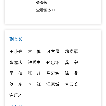
会会长
查看更多>>
副会长
王小亮
常 健
张文晨
魏党军
陶嘉庆
许秀中
孙忠怀
龚 宇
吴 倩
张 超
马宏彬
陈 睿
刘 东
李 江
汪家城
何云长
谢广才