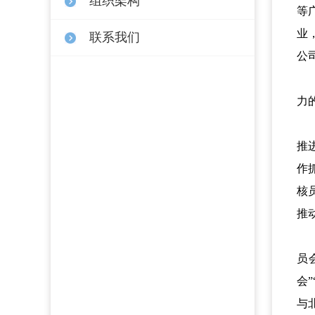
组织架构
等
业
联系我们
公
力
推
作
核
推
员
会
与