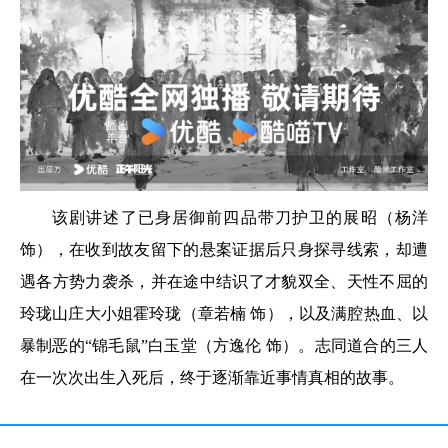
该剧讲述了已身居御前四品带刀护卫的展昭（杨洋
饰），在收到故友留下的悬案证据后只身探寻线索，却遭
遇各方势力袭杀，并在途中结识了才貌双全、天性不屈的
玲珑山庄大小姐霍玲珑（章若楠 饰），以及满腔热血、以
暴制恶的“锦毛鼠”白玉堂（方逸伦 饰）。志同道合的三人
在一次次出生入死后，终于逐渐靠近事情真相的故事。