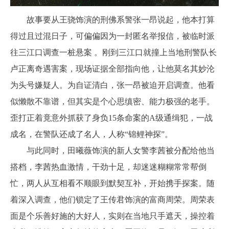
故事要从王骁饰演的刑佛系警张一昂说起，他本打算
得过且过混日子，可偏偏因为一封匿名举报信，被临时派
往三江口调查一桩悬案 。
刚到三江口就撞上当地刑警队长
卢正离奇遇害案，现场证据全部指向他，让他莫名其妙沦
为头号嫌疑人。
为自证清白，张一昂被迫开启调查。他看
似懒散不靠谱，但其实是个心思缜密、能力极强的老手。
歪打正着竟意外抓获了身负15条命案的A级通缉犯，一战
成名，在警队还成了名人，人称“锦鲤神探”。
与此同时，田曦薇饰演的新人女警李茜被分配给他当
搭档，李茜热血激情，干劲十足，却迷迷糊糊常常帮倒
忙，两人从互相看不顺眼到默契互补，开始携手探案。
随
着深入调查，他们锁定了王传君饰演的富商周荣。周荣表
面是个乐善好施的大好人，实则在当地只手遮天，操控着